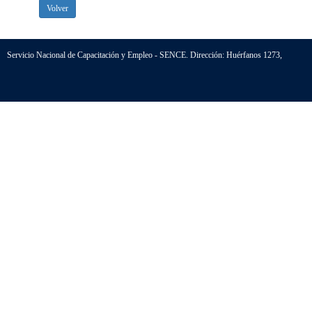
Volver
Servicio Nacional de Capacitación y Empleo - SENCE. Dirección: Huérfanos 1273,
Santiago - Chile. Teléfono (56-2) 800 80 10 30
HTML 5
|
CSS 3
| CS versión 5.2.0