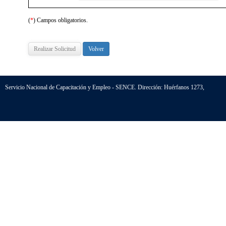
(
*
) Campos obligatorios.
Volver
Servicio Nacional de Capacitación y Empleo - SENCE. Dirección: Huérfanos 1273,
Santiago - Chile. Teléfono (56-2) 800 80 10 30
HTML 5
|
CSS 3
| CS versión 5.2.0