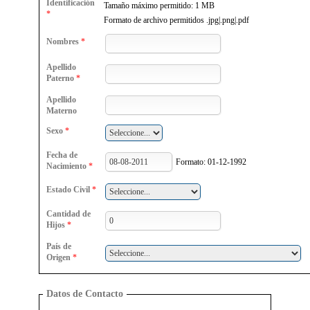
Identificación
Tamaño máximo permitido: 1 MB
*
Formato de archivo permitidos .jpg|.png|.pdf
Nombres
*
Apellido
Paterno
*
Apellido
Materno
Sexo
*
Fecha de
Formato: 01-12-1992
Nacimiento
*
Estado Civil
*
Cantidad de
Hijos
*
País de
Origen
*
Datos de Contacto