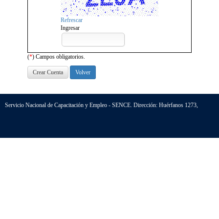
Refrescar
Ingresar
(
*
) Campos obligatorios.
Volver
Servicio Nacional de Capacitación y Empleo - SENCE. Dirección: Huérfanos 1273,
Santiago - Chile. Teléfono (56-2) 800 80 10 30
HTML 5
|
CSS 3
| CS versión 5.2.0